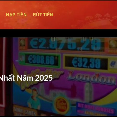
NẠP TIỀN
RÚT TIỀN
n Nhất Năm 2025