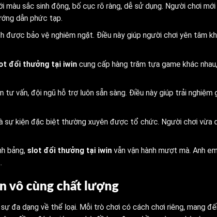
với màu sắc sinh động, bố cục rõ ràng, dễ sử dụng. Người chơi mớ
ướng dẫn phức tạp.
ch được bảo vệ nghiêm ngặt. Điều này giúp người chơi yên tâm khi
ot đổi thưởng tại iwin
cung cấp hàng trăm tựa game khác nhau,
 tư vấn, đội ngũ hỗ trợ luôn sẵn sàng. Điều này giúp trải nghiệm 
và sự kiện đặc biệt thường xuyên được tổ chức. Người chơi vừa 
ính bảng,
slot đổi thưởng tại iwin
vẫn vận hành mượt mà. Anh em
.
in vô cùng chất lượng
 sự đa dạng về thể loại. Mỗi trò chơi có cách chơi riêng, mang đến