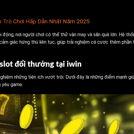
Top Trò Chơi Hấp Dẫn Nhất Năm 2025
ôi động, nơi người chơi có thể thử vận may và săn quà lớn. Hệ t
ảm giác hứng thú liên tục, giúp trải nghiệm cá cược thêm phần t
slot đổi thưởng tại iwin
i nghiệm những tiện ích vượt trội. Dưới đây là những điểm mạnh g
g yêu game.