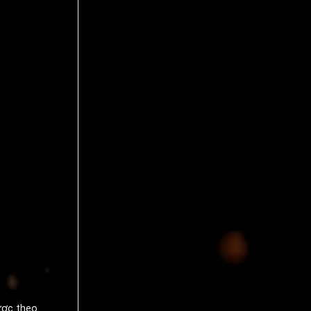
ược theo