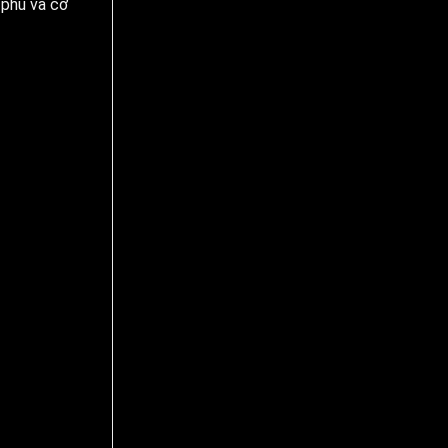
 phú và cơ