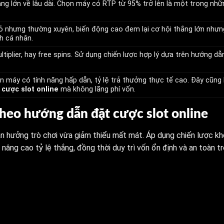
ng lớn về lâu dài. Chọn máy có RTP từ 95% trở lên là một trong nh
 nhưng thường xuyên, biến động cao đem lại cơ hội thắng lớn nhưng
h cá nhân.
tiplier, hay free spins. Sử dụng chiến lược hợp lý dựa trên hướng dẫ
 máy có tính năng hấp dẫn, tỷ lệ trả thưởng thực tế cao. Đây cũng 
cược slot online
mà không lãng phí vốn.
theo hướng dẫn đặt cược slot online
tận hưởng trò chơi vừa giảm thiểu mất mát. Áp dụng chiến lược k
, nâng cao tỷ lệ thắng, đồng thời duy trì vốn ổn định và an toàn t