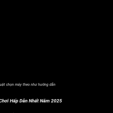
huật chọn máy theo như hướng dẫn
ò Chơi Hấp Dẫn Nhất Năm 2025