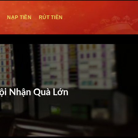
NẠP TIỀN
RÚT TIỀN
ội Nhận Quà Lớn