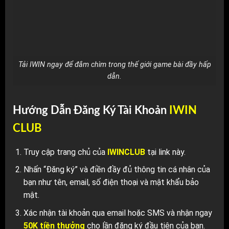
Tải IWIN ngay để đắm chìm trong thế giới game bài đầy hấp
dẫn.
Hướng Dẫn Đăng Ký Tài Khoản
IWIN
CLUB
Truy cập trang chủ của
IWINCLUB
tại
link này
.
Nhấn “Đăng ký” và điền đầy đủ thông tin cá nhân của
bạn như tên, email, số điện thoại và mật khẩu bảo
mật.
Xác nhận tài khoản qua email hoặc SMS và nhận ngay
50K tiền thưởng
cho lần đăng ký đầu tiên của bạn.