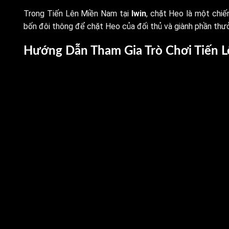
Trong Tiến Lên Miền Nam tại
Iwin
, chặt Heo là một chiế
bốn đôi thông để chặt Heo của đối thủ và giành phần thư
Hướng Dẫn Tham Gia Trò Chơi Tiến L