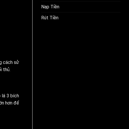
Nạp Tiền
Rút Tiền
ng cách sử
i thủ.
 lá 3 bích
lớn hơn để