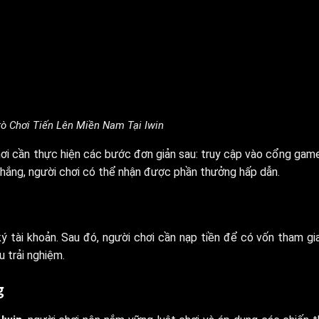
ò Chơi Tiến Lên Miền Nam Tại Iwin
hơi cần thực hiện các bước đơn giản sau: truy cập vào cổng gam
 thắng, người chơi có thể nhận được phần thưởng hấp dẫn.
 tài khoản. Sau đó, người chơi cần nạp tiền để có vốn tham gia
 trải nghiệm.
g