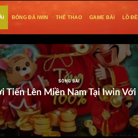
ÀI
BÓNG ĐÁ IWIN
THỂ THAO
GAME BÀI
LÔ ĐỀ
SÒNG BÀI
i Tiến Lên Miền Nam Tại Iwin Với