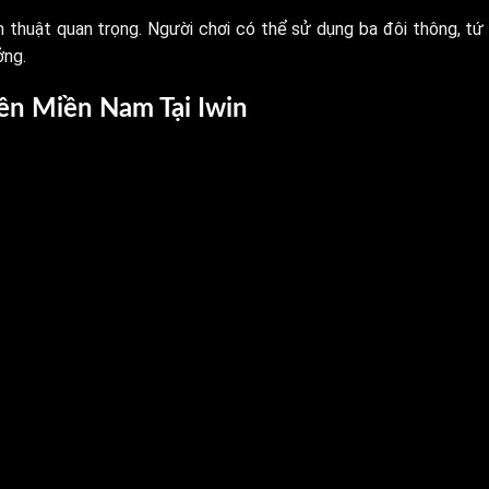
n thuật quan trọng. Người chơi có thể sử dụng ba đôi thông, tứ
ởng.
ên Miền Nam Tại Iwin