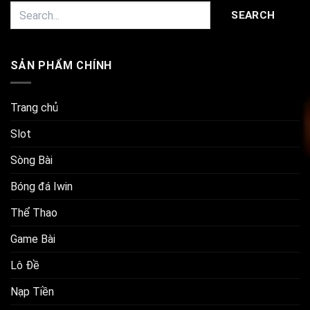
SEARCH
SẢN PHẨM CHÍNH
Trang chủ
Slot
Sòng Bài
Bóng đá Iwin
Thể Thao
Game Bài
Lô Đề
Nạp Tiền