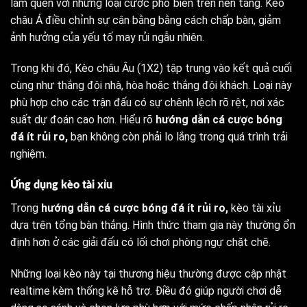
làm quen với những loại cược phổ biến trên nền tảng. Kèo
châu Á điều chỉnh sự cân bằng bằng cách chấp bàn, giảm
ảnh hưởng của yếu tố may rủi ngẫu nhiên.
Trong khi đó, Kèo châu Âu (1X2) tập trung vào kết quả cuối
cùng như thắng đội nhà, hòa hoặc thắng đội khách. Loại này
phù hợp cho các trận đấu có sự chênh lệch rõ rệt, nơi xác
suất dự đoán cao hơn. Hiểu rõ
hướng dẫn cá cược bóng
đá ít rủi ro,
bạn không còn phải lo lắng trong quá trình trải
nghiệm.
Ứng dụng kèo tài xỉu
Trong
hướng dẫn cá cược bóng đá ít rủi ro,
kèo tài xỉu
dựa trên tổng bàn thắng. Hình thức tham gia này thường ổn
định hơn ở các giải đấu có lối chơi phòng ngự chặt chẽ.
Những loại kèo này tại thương hiệu thường được cập nhật
realtime kèm thống kê hỗ trợ. Điều đó giúp người chơi dễ