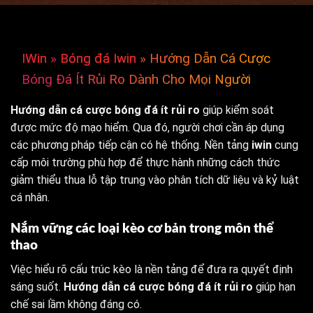
IWin
»
Bóng đá Iwin
»
Hướng Dẫn Cá Cược
Bóng Đá Ít Rủi Ro Dành Cho Mọi Người
Hướng dẫn cá cược bóng đá ít rủi ro
giúp kiểm soát
được mức độ mạo hiểm. Qua đó, người chơi cần áp dụng
các phương pháp tiếp cận có hệ thống. Nền tảng
iwin
cung
cấp môi trường phù hợp để thực hành những cách thức
giảm thiểu thua lỗ tập trung vào phân tích dữ liệu và kỷ luật
cá nhân.
Nắm vững các loại kèo cơ bản trong môn thể
thao
Việc hiểu rõ cấu trúc kèo là nền tảng để đưa ra quyết định
sáng suốt.
Hướng dẫn cá cược bóng đá ít rủi ro
giúp hạn
chế sai lầm không đáng có.