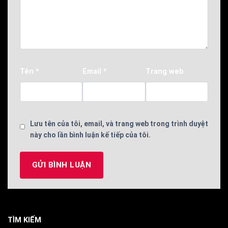
Tên *
Email *
Trang web
Lưu tên của tôi, email, và trang web trong trình duyệt
này cho lần bình luận kế tiếp của tôi.
GỬI BÌNH LUẬN
TÌM KIẾM