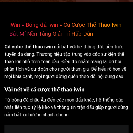
IWin
»
Bóng đá Iwin
»
Cá Cược Thể Thao Iwin:
Bật Mí Nền Tảng Giải Trí Hấp Dẫn
Cá cược thể thao
iwin
nổi bật với hệ thống đặt tiền trực
tuyến đa dạng. Thương hiệu tập trung vào các sự kiện thể
thao lớn nhỏ trên toàn cầu. Điều đó nhằm mang lại cơ hội
phân tích và dự đoán cho người tham gia. Để hiểu rõ hơn về
mọi khía cạnh, mọi người đừng quên theo dõi nội dung sau.
Vài nét về cá cược thể thao iwin
Từ bóng đá châu Âu đến các môn đấu khác, hệ thống cập
nhật liên tục tỷ lệ kèo và thông tin trận đấu giúp người dùng
nắm bắt xu hướng nhanh chóng.