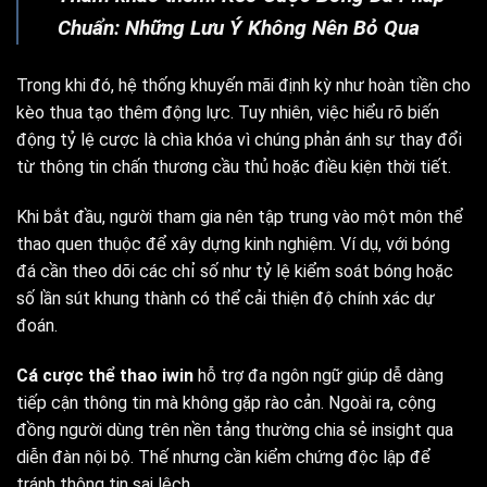
Chuẩn: Những Lưu Ý Không Nên Bỏ Qua
Trong khi đó, hệ thống khuyến mãi định kỳ như hoàn tiền cho
kèo thua tạo thêm động lực. Tuy nhiên, việc hiểu rõ biến
động tỷ lệ cược là chìa khóa vì chúng phản ánh sự thay đổi
từ thông tin chấn thương cầu thủ hoặc điều kiện thời tiết.
Khi bắt đầu, người tham gia nên tập trung vào một môn thể
thao quen thuộc để xây dựng kinh nghiệm. Ví dụ, với bóng
đá cần theo dõi các chỉ số như tỷ lệ kiểm soát bóng hoặc
số lần sút khung thành có thể cải thiện độ chính xác dự
đoán.
Cá cược thể thao iwin
hỗ trợ đa ngôn ngữ giúp dễ dàng
tiếp cận thông tin mà không gặp rào cản. Ngoài ra, cộng
đồng người dùng trên nền tảng thường chia sẻ insight qua
diễn đàn nội bộ. Thế nhưng cần kiểm chứng độc lập để
tránh thông tin sai lệch.