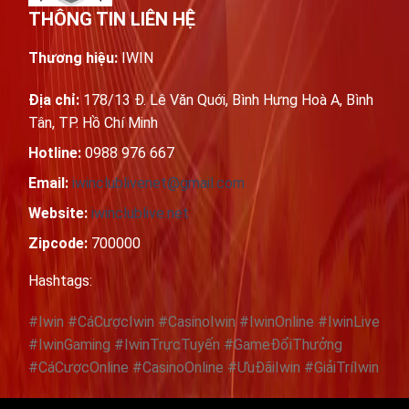
THÔNG TIN LIÊN HỆ
Thương hiệu:
IWIN
Địa chỉ:
178/13 Đ. Lê Văn Quới, Bình Hưng Hoà A, Bình
Tân, TP. Hồ Chí Minh
Hotline:
0988 976 667
Email:
iwinclublivenet@gmail.com
Website:
iwinclublive.net
Zipcode:
700000
Hashtags:
#Iwin #CáCượcIwin #CasinoIwin #IwinOnline #IwinLive
#IwinGaming #IwinTrựcTuyến #GameĐổiThưởng
#CáCượcOnline #CasinoOnline #ƯuĐãiIwin #GiảiTríIwin