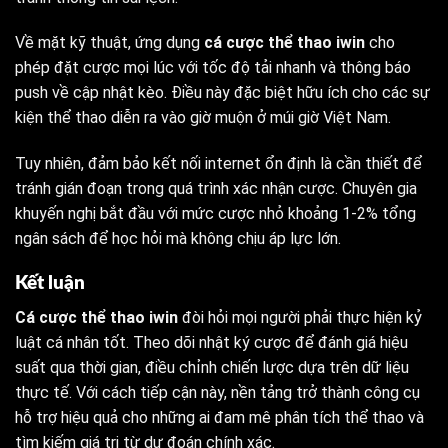
Về mặt kỹ thuật, ứng dụng
cá cược thể thao iwin
cho
phép đặt cược mọi lúc với tốc độ tải nhanh và thông báo
push về cập nhật kèo. Điều này đặc biệt hữu ích cho các sự
kiện thể thao diễn ra vào giờ muộn ở múi giờ Việt Nam.
Tuy nhiên, đảm bảo kết nối internet ổn định là cần thiết để
tránh gián đoạn trong quá trình xác nhận cược. Chuyên gia
khuyến nghị bắt đầu với mức cược nhỏ khoảng 1-2% tổng
ngân sách để học hỏi mà không chịu áp lực lớn.
Kết luận
Cá cược thể thao iwin
đòi hỏi mọi người phải thực hiện kỷ
luật cá nhân tốt. Theo dõi nhật ký cược để đánh giá hiệu
suất qua thời gian, điều chỉnh chiến lược dựa trên dữ liệu
thực tế. Với cách tiếp cận này, nền tảng trở thành công cụ
hỗ trợ hiệu quả cho những ai đam mê phân tích thể thao và
tìm kiếm giá trị từ dự đoán chính xác.