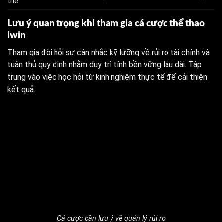
thẻ
Lưu ý quan trọng khi tham gia cá cược thể thao
iwin
Tham gia đòi hỏi sự cân nhắc kỹ lưỡng về rủi ro tài chính và
tuân thủ quy định nhằm duy trì tính bền vững lâu dài. Tập
trung vào việc học hỏi từ kinh nghiệm thực tế để cải thiện
kết quả.
Cá cược cần lưu ý về quản lý rủi ro