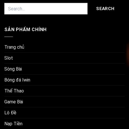
SEARCH
SẢN PHẨM CHÍNH
Trang chủ
Slot
Sòng Bài
Bóng đá Iwin
Thể Thao
Game Bài
Lô Đề
Nạp Tiền