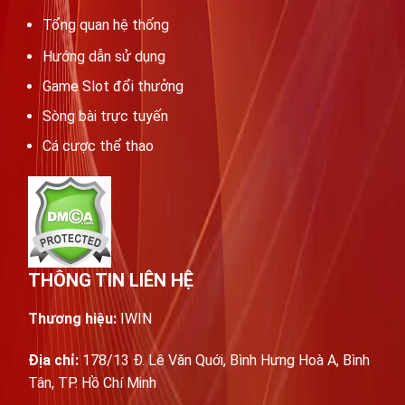
Tổng quan hệ thống
Hướng dẫn sử dụng
Game Slot đổi thưởng
Sòng bài trực tuyến
Cá cược thể thao
THÔNG TIN LIÊN HỆ
Thương hiệu:
IWIN
Địa chỉ:
178/13 Đ. Lê Văn Quới, Bình Hưng Hoà A, Bình
Tân, TP. Hồ Chí Minh