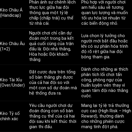
Phản ánh sự chênh lệch
Phù hợp với người chơi
thực lực giữa hai đội
am hiểu sâu về tương
Kèo Châu Á
thông qua một tỷ lệ
quan lực lượng và muốn
(Handicap)
chấp (chấp trái) cụ thể
tối ưu hóa lợi nhuận từ
từ nhà cái.
các biến động nhỏ.
Người chơi chỉ cần dự
Lựa chọn lý tưởng cho
đoán một trong ba kết
người mới bắt đầu hoặc
Kèo Châu Âu
quả cuối cùng của trận
khi có sự phân hóa trình
(1×2)
đấu là: Đội nhà thắng,
độ rõ rệt giữa hai đội
Hòa hoặc Đội khách
bóng tham gia.
thắng.
Dành cho những ai thích
Đặt cược dựa trên tổng
phân tích lối chơi tấn
số bàn thắng ghi được
Kèo Tài Xỉu
công, phòng ngự của
của cả hai đội so với
(Over/Under)
huấn luyện viên thay vì
một con số dự đoán mà
quan tâm đội nào thắng
hệ thống đưa ra.
cuộc.
Yêu cầu người chơi dự
Mang lại tỷ lệ trả thưởng
đoán đúng con số bàn
cực cao (High Risk – High
Kèo Tỷ số
thắng cụ thể của cả hai
Reward), thường dành
chính xác
đội sau khi kết thúc thời
cho những phiên cược
gian thi đấu.
mang tính đột phá.