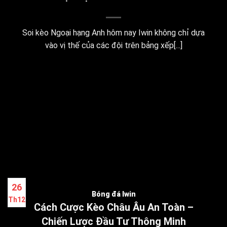
Soi kèo Ngoại hạng Anh hôm nay Iwin không chỉ dựa
vào vị thế của các đội trên bảng xếp[...]
26
Bóng đá Iwin
Th12
Cách Cược Kèo Châu Âu An Toàn –
Chiến Lược Đầu Tư Thông Minh