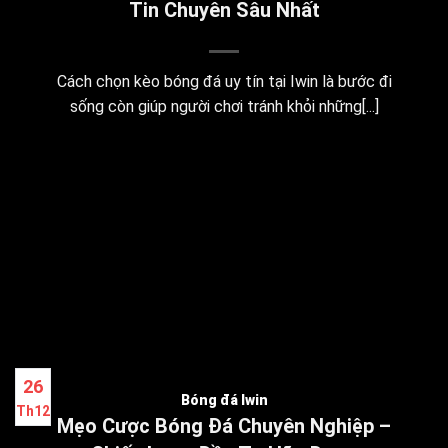
Tin Chuyên Sâu Nhất
Cách chọn kèo bóng đá uy tín tại Iwin là bước đi
sống còn giúp người chơi tránh khỏi những[...]
26
Bóng đá Iwin
Th12
Mẹo Cược Bóng Đá Chuyên Nghiệp –