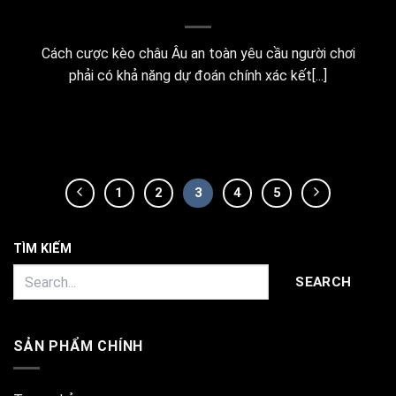
Cách cược kèo châu Âu an toàn yêu cầu người chơi
phải có khả năng dự đoán chính xác kết[...]
1
2
3
4
5
TÌM KIẾM
SEARCH
SẢN PHẨM CHÍNH