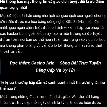
Hệ thống bảo mật thông tin và giao dịch tuyệt đối là ưu điểm
quan trọng nhất
Mọi dữ liệu cá nhân cũng như lịch sử giao dịch của người chơi tại
iWin đều được mã hóa bằng công nghệ SSL 256-bit hiện đại
nhất, giúp ngăn chặn triệt để mọi hành vi xâm nhập trái phép từ
các hacker bên ngoài. Điều này tạo ra môi trường cá độ tuyệt
đối an toàn, nơi bạn có thể hoàn toàn tập trung vào việc soi kèo
mà không phải lo lắng về vấn đề lộ lọt thông tin hay rủi ro thất
thoát tài sản.
Đọc thêm:
Casino Iwin – Sòng Bài Trực Tuyến
Đẳng Cấp Và Uy Tín
Tỷ lệ trả thưởng hấp dẫn và cạnh tranh nhất thị trường là như
thế nào ?
Một trong những điểm mạnh lớn nhất giúp iWin thu hút hàng
triệu lượt truy cập mỗi ngày chính là tỷ lệ ăn cược luôn được