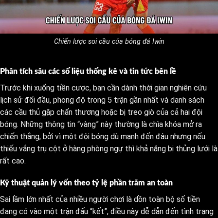
Chiến lược soi cầu của bóng đá Iwin
Phân tích sâu các số liệu thống kê và tin tức bên lề
Trước khi xuống tiền cược, bạn cần dành thời gian nghiên cứu
lịch sử đối đầu, phong độ trong 5 trận gần nhất và danh sách
các cầu thủ gặp chấn thương hoặc bị treo giò của cả hai đội
bóng. Những thông tin “vàng” này thường là chìa khóa mở ra
chiến thắng, bởi vì một đội bóng dù mạnh đến đâu nhưng nếu
thiếu vắng trụ cột ở hàng phòng ngự thì khả năng bị thủng lưới là
rất cao.
Kỹ thuật quản lý vốn theo tỷ lệ phần trăm an toàn
Sai lầm lớn nhất của nhiều người chơi là dồn toàn bộ số tiền
đang có vào một trận đấu “kết”, điều này dễ dẫn đến tình trạng