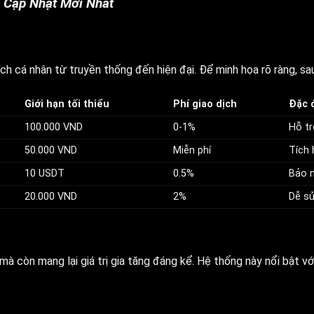
 Cập Nhật Mới Nhất
ch cá nhân từ truyền thống đến hiện đại. Để minh họa rõ ràng, s
Giới hạn tối thiểu
Phí giao dịch
Đặc 
100.000 VND
0-1%
Hỗ tr
50.000 VND
Miễn phí
Tích 
10 USDT
0.5%
Bảo m
20.000 VND
2%
Dễ sử
 còn mang lại giá trị gia tăng đáng kể. Hệ thống này nổi bật vớ