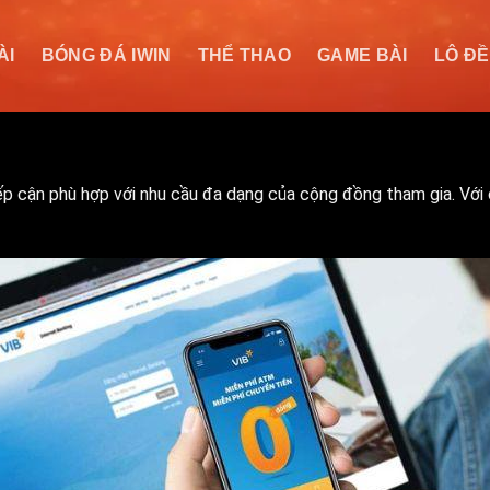
win: Hướng Dẫn Toàn Diện Và Cập Nh
ÀI
BÓNG ĐÁ IWIN
THỂ THAO
GAME BÀI
LÔ ĐỀ
các cơ chế vận hành để tránh rủi ro không đáng có. Thương hiệu 
 dịch, giúp quá trình trở nên mượt mà hơn bao giờ hết.
p cận phù hợp với nhu cầu đa dạng của cộng đồng tham gia. Với 