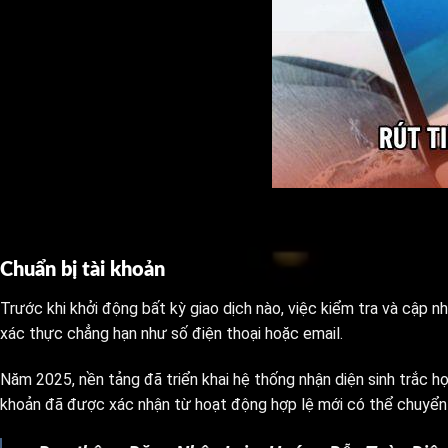
Chuẩn bị tài khoản
Trước khi khởi động bất kỳ giao dịch nào, việc kiểm tra và cập n
xác thực chẳng hạn như số điện thoại hoặc email.
Năm 2025, nền tảng đã triển khai hệ thống nhận diện sinh trắc h
khoản đã được xác nhận từ hoạt động hợp lệ mới có thể chuyển 