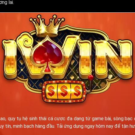
ng lai.
ao, quy tụ hệ sinh thái cá cược đa dạng từ game bài, sòng bạc đ
 uy tín, minh bạch hàng đầu. Tải ứng dụng ngay hôm nay để tận h