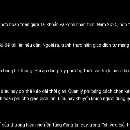
 khớp hoàn toàn giữa tài khoản và kênh nhận tiền. Năm 2025, nền
 để tải lên nếu cần. Ngoài ra, tránh thực hiện giao dịch từ mạn
n bằng hệ thống. Phí áp dụng tùy phương thức và được hiển thị rõ 
điều này có thể kéo dài thời gian. Quản lý phí bằng cách chọn kên
h hoàn phí cho giao dịch lớn. Điều này khuyến khích người dùng lậ
của thương hiệu như nền tảng đáng tin cậy trong lĩnh vực giải tr