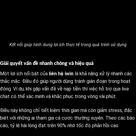
Kết nối giúp hình dung lợi ích thực tế trong quá trình sử dụng
Giải quyết vấn đề nhanh chóng và hiệu quả
Một lợi ích nổi bật của
liên hệ iwin
là khả năng xử lý nhanh các
thắc mắc. Điều đó giúp người dùng tránh gián đoạn trong hoạt
động. Ví dụ, khi gặp vấn đề về nạp tiền thì việc hỗ trợ qua live
chat có thể xác minh và khắc phục trong vòng vài phút.
Điều này không chỉ tiết kiệm thời gian mà còn giảm stress, đặc
biệt với những ai tham gia cá cược thường xuyên. Theo các báo
cáo, tỷ lệ hài lòng đạt trên 90% nhờ tốc độ phản hồi cao.