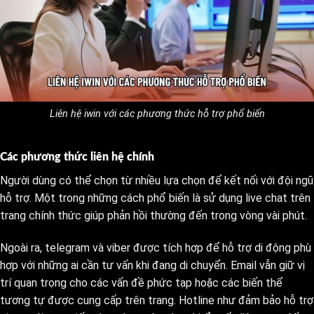
Liên hệ iwin với các phương thức hỗ trợ phổ biến
Các phương thức liên hệ chính
Người dùng có thể chọn từ nhiều lựa chọn để kết nối với đội ngũ
hỗ trợ. Một trong những cách phổ biến là sử dụng live chat trên
trang chính thức giúp phản hồi thường đến trong vòng vài phút.
Ngoài ra, telegram và viber được tích hợp để hỗ trợ di động phù
hợp với những ai cần tư vấn khi đang di chuyển. Email vẫn giữ vị
trí quan trọng cho các vấn đề phức tạp hoặc các biến thể
tương tự được cung cấp trên trang. Hotline như đảm bảo hỗ trợ