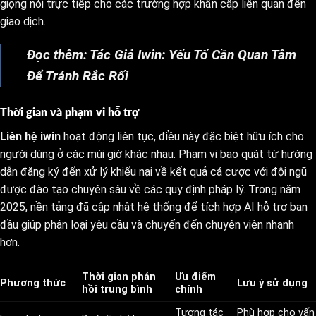
giọng nói trực tiếp cho các trường hợp khẩn cấp liên quan đến
giao dịch.
Đọc thêm:
Tác Giả Iwin: Yếu Tố Cần Quan Tâm
Để Tránh Rắc Rối
Thời gian và phạm vi hỗ trợ
Liên hệ iwin
hoạt động liên tục, điều này đặc biệt hữu ích cho
người dùng ở các múi giờ khác nhau. Phạm vi bao quát từ hướng
dẫn đăng ký đến xử lý khiếu nại về kết quả cá cược với đội ngũ
được đào tạo chuyên sâu về các quy định pháp lý. Trong năm
2025, nền tảng đã cập nhật hệ thống để tích hợp AI hỗ trợ ban
đầu giúp phân loại yêu cầu và chuyển đến chuyên viên nhanh
hơn.
Thời gian phản
Ưu điểm
Phương thức
Lưu ý sử dụng
hồi trung bình
chính
Tương tác
Phù hợp cho vấn