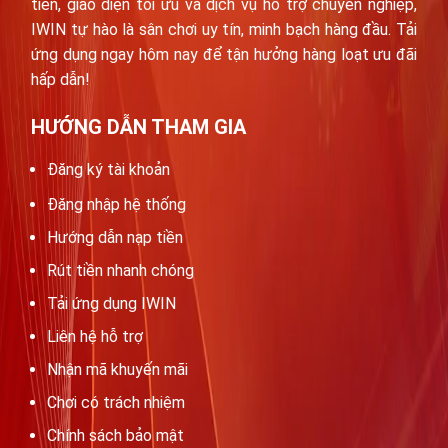
tiến, giao diện tối ưu và dịch vụ hỗ trợ chuyên nghiệp,
IWIN tự hào là sân chơi uy tín, minh bạch hàng đầu. Tải
ứng dụng ngay hôm nay để tận hưởng hàng loạt ưu đãi
hấp dẫn!
HƯỚNG DẪN THAM GIA
Đăng ký tài khoản
Đăng nhập hệ thống
Hướng dẫn nạp tiền
Rút tiền nhanh chóng
Tải ứng dụng IWIN
Liên hệ hỗ trợ
Nhận mã khuyến mãi
Chơi có trách nhiệm
Chính sách bảo mật