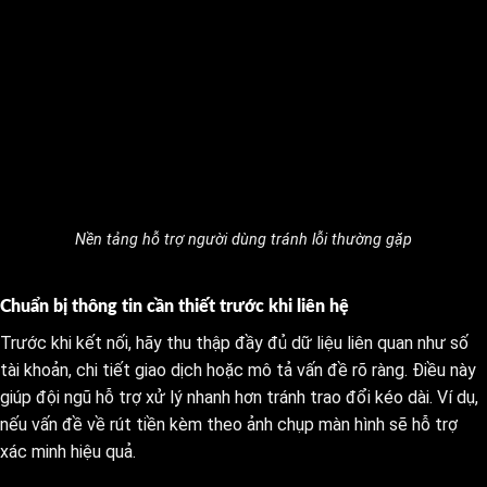
Nền tảng hỗ trợ người dùng tránh lỗi thường gặp
Chuẩn bị thông tin cần thiết trước khi liên hệ
Trước khi kết nối, hãy thu thập đầy đủ dữ liệu liên quan như số
tài khoản, chi tiết giao dịch hoặc mô tả vấn đề rõ ràng. Điều này
giúp đội ngũ hỗ trợ xử lý nhanh hơn tránh trao đổi kéo dài. Ví dụ,
nếu vấn đề về rút tiền kèm theo ảnh chụp màn hình sẽ hỗ trợ
xác minh hiệu quả.