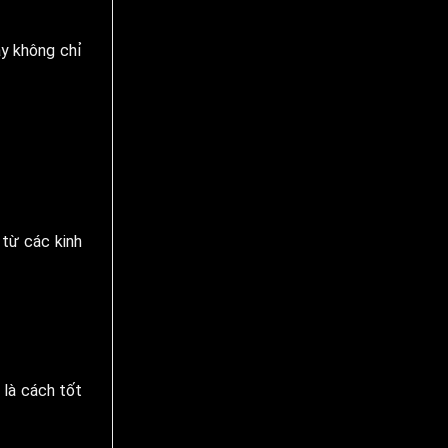
ày không chỉ
 từ các kinh
 là cách tốt