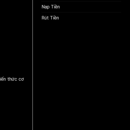
Nạp Tiền
Rút Tiền
kiến thức cơ