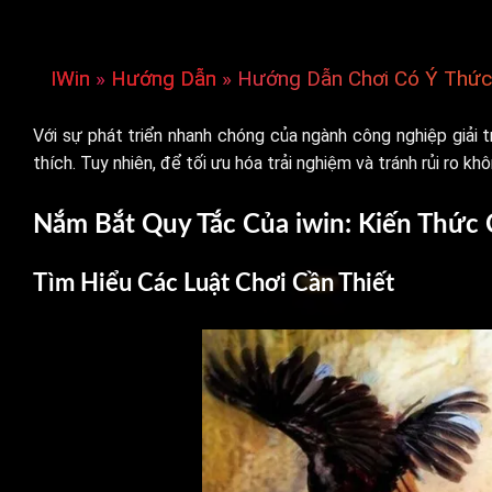
IWin
»
Hướng Dẫn
»
Hướng Dẫn Chơi Có Ý Thức 
Với sự phát triển nhanh chóng của ngành công nghiệp giải t
thích. Tuy nhiên, để tối ưu hóa trải nghiệm và tránh rủi ro k
Nắm Bắt Quy Tắc Của iwin: Kiến Thức
Tìm Hiểu Các Luật Chơi Cần Thiết