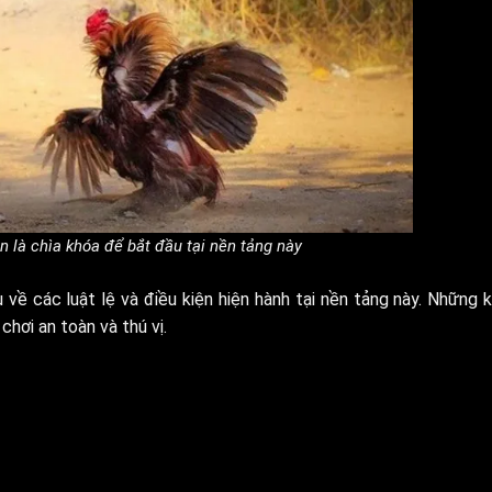
ản là chìa khóa để bắt đầu tại nền tảng này
 về các luật lệ và điều kiện hiện hành tại nền tảng này. Những 
chơi an toàn và thú vị.