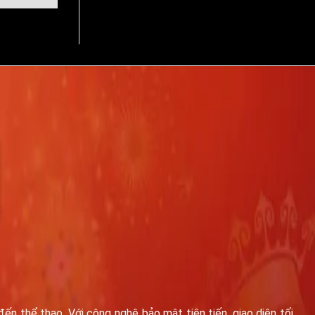
ến thể thao. Với công nghệ bảo mật tiên tiến, giao diện tối