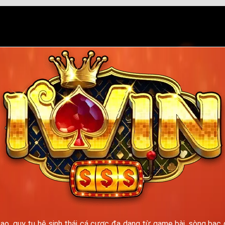
ao, quy tụ hệ sinh thái cá cược đa dạng từ game bài, sòng bạc đ