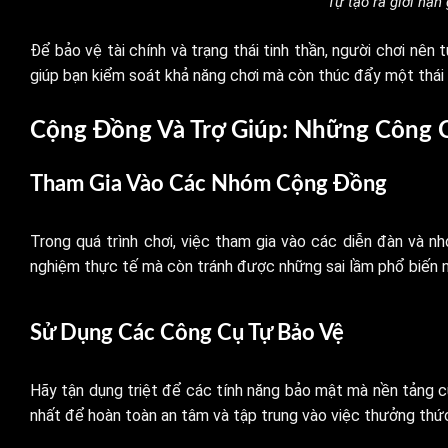
Tự tạo ra giới hạn
Để bảo vệ tài chính và trạng thái tinh thần, người chơi nên t
giúp bạn kiểm soát khả năng chơi mà còn thúc đẩy một thái 
Cộng Đồng Và Trợ Giúp: Những Công C
Tham Gia Vào Các Nhóm Cộng Đồng
Trong quá trình chơi, việc tham gia vào các diễn đàn và 
nghiệm thực tế mà còn tránh được những sai lầm phổ biến n
Sử Dụng Các Công Cụ Tự Bảo Vệ
Hãy tận dụng triệt để các tính năng bảo mật mà nền tảng cu
nhất để hoàn toàn an tâm và tập trung vào việc thưởng thức