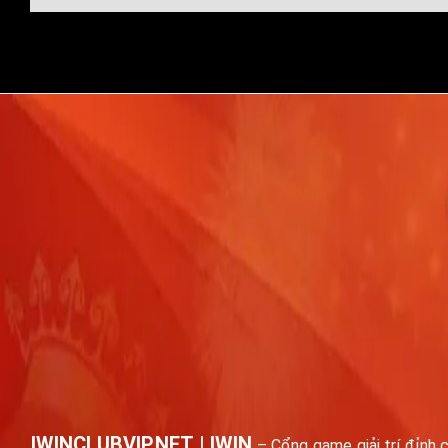
IWINCLUBVIP.NET | IWIN
– Cổng game giải trí đỉnh c