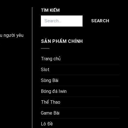
TÌM KIẾM
SEARCH
u người yêu
SẢN PHẨM CHÍNH
.
Trang chủ
Slot
Sòng Bài
Bóng đá Iwin
Thể Thao
Game Bài
Lô Đề